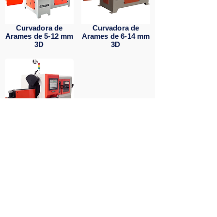
Curvadora de
Curvadora de
Arames de 5-12 mm
Arames de 6-14 mm
3D
3D
Curvadora de
Arames de 8-16 mm
3D
Rua Professor Assis Gonçalves, 627,
Água Verde, Curitiba - PR, CEP
80.620-250
(41) 3346-4316
|
(41) 9 9832-0000
|
(41) 9 9793-0000