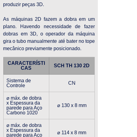
produzir peças 3D.
As máquinas 2D fazem a dobra em um 
plano. Havendo necessidade de fazer 
dobras em 3D, o operador da máquina 
gira o tubo manualmente até bater no tope 
mecânico previamente posicionado.
CARACTERÍSTI
SCH TH 130 2D
CAS
Sistema de 
CN
Controle
⌀ máx. de dobra 
x Espessura da 
⌀ 130 x 8 mm
parede para Aço 
Carbono 1020
⌀ máx. de dobra 
x Espessura da 
⌀ 114 x 8 mm
parede para Aço 