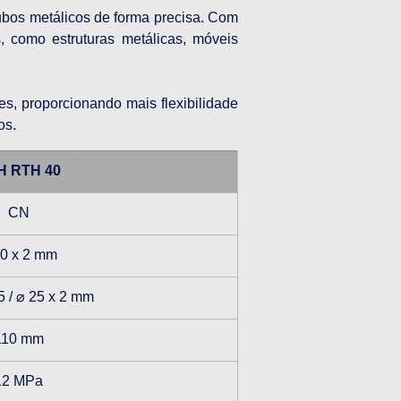
bos metálicos de forma precisa. Com 
, como estruturas metálicas, móveis 
 proporcionando mais flexibilidade 
os.
H RTH 40
CN
40 x 2 mm
5 / ⌀ 25 x 2 mm
110 mm
12 MPa