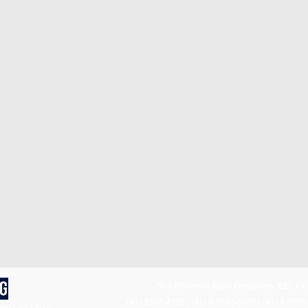
Rua Professor Assis Gonçalves, 627, Cu
(41) 3346-4316
|
(41) 9 9832-0000
|
(41) 9 9793