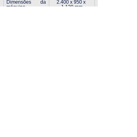
Dimensões da 
2.400 x 950 x 
máquina
1.120 mm
Dimensões do 
500 x 300 x 780 
comando elétrico
mm
NCM da máquina
8463.90.10 
VÍDEO