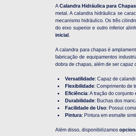
A 
Calandra Hidráulica para Chapas 
metal. A calandra hidráulica se cara
mecanismo hidráulico. Os três cilindr
do eixo superior e outro inferior ali
inicial
.
A calandra para chapas é amplamente 
fabricação de equipamentos industri
dobra de chapas, além de ser capaz d
Versatilidade
: Capaz de caland
Flexibilidade
: Comprimento de t
Eficiência
: A tração do conjunto 
Durabilidade
: Buchas dos manca
Facilidade de Uso
: Possui coma
Pintura
: Pintura em esmalte sint
Além disso, disponibilizamos 
opcion