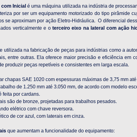
com Inicial
 é uma máquina utilizada na indústria de processa
cteriza por ser um equipamento motorizado do tipo pirâmide cu
os se aproximam por ação Eletro-Hidráulica.  O diferencial dess
nhados verticalmente e o 
terceiro eixo na lateral com ação h
utilizada na fabricação de peças para indústrias como a automot
ais, entre outras. Ela oferece maior precisão e eficiência e
e produzir peças repetíveis e consistentes em larga escala. 
rar chapas SAE 1020 com espessuras máximas de 3,75 mm até
rabalho de 1.250 mm até 3.050 mm, de acordo com modelo esco
é feita por cardans.
is são de bronze, projetadas para trabalhos pesados.
ndo elétrico com chave reversora.
ético de cor azul, com laterais em cinza.
ais
 que aumentam a funcionalidade do equipamento: