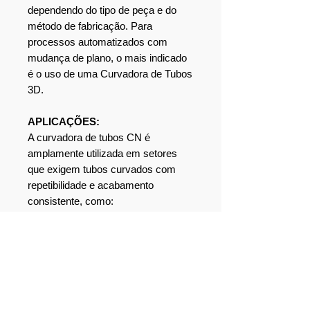
dependendo do tipo de peça e do
método de fabricação. Para
processos automatizados com
mudança de plano, o mais indicado
é o uso de uma Curvadora de Tubos
3D.
APLICAÇÕES:
A curvadora de tubos CN é
amplamente utilizada em setores
que exigem tubos curvados com
repetibilidade e acabamento
consistente, como:
Indústria automotiva (tubos de
escapamento e estruturas
metálicas)
Serralherias industriais e
estruturas metálicas
Fabricação de móveis metálicos