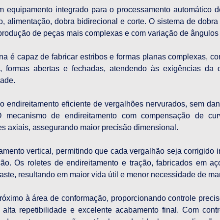
um equipamento integrado para o processamento automático d
, alimentação, dobra bidirecional e corte. O sistema de dobr
 produção de peças mais complexas e com variação de ângulos 
na é capaz de fabricar estribos e formas planas complexas, com
s, formas abertas e fechadas, atendendo às exigências da c
dade.
e o endireitamento eficiente de vergalhões nervurados, sem dan
 mecanismo de endireitamento com compensação de curvat
ões axiais, assegurando maior precisão dimensional.
amento vertical, permitindo que cada vergalhão seja corrigido 
o. Os roletes de endireitamento e tração, fabricados em aço
aste, resultando em maior vida útil e menor necessidade de m
róximo à área de conformação, proporcionando controle preciso
alta repetibilidade e excelente acabamento final. Com contro