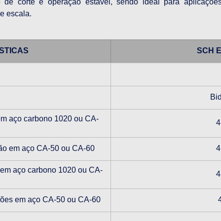
o de corte e operação estável, sendo ideal para aplicações
e escala.
STICAS
SCH E
Bid
em aço carbono 1020 ou CA-
4
hão em aço CA-50 ou CA-60
4
 em aço carbono 1020 ou CA-
4
lhões em aço CA-50 ou CA-60