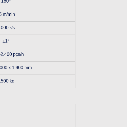
180º
5 m/min
.000 º/s
±1º
-2.400 pçs/h
.000 x 1.900 mm
.500 kg