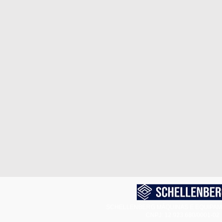
SCHELLENBERG MÁQUINAS E EQUIPAM
CNPJ: 12.923.680/0001-02