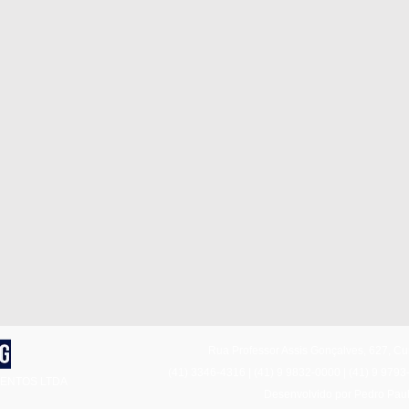
Rua Professor Assis Gonçalves, 627, Cu
(41) 3346-4316
|
(41) 9 9832-0000
|
(41) 9 9793
ENTOS LTDA
Desenvolvido por Pedro Pau