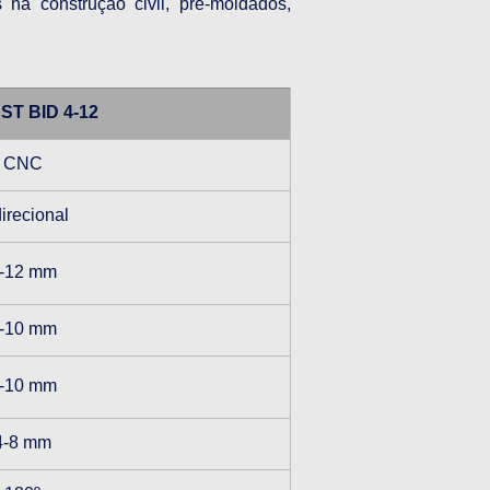
 na construção civil, pré-moldados, 
ST BID 4-12
CNC
irecional
-12 mm
-10 mm
-10 mm
4-8 mm